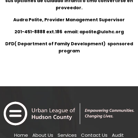
sus opciones de cuidado infantil o cmo convertirse en
proveedor.
Audra Polite, Provider Management Supervisor
201-451-8888 ext.186 email: apolite@ulohc.org
DFD( Department of Family Development) sponsored
program
Home
About Us
Services
Contact Us
Audit